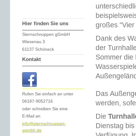
unterschiedl
beispielswei
Hier finden Sie uns
großes "Vier
Sternschnuppen gGmbH
Dank des Wa
Wiesenau 3
der Turnhall
61137 Schöneck
Sommer die M
Kontakt
Wasserspiel
Außengelände
Das Außenge
Rufen Sie einfach an unter
06187-9052716
werden, sofer
oder schreiben Sie eine
Die
Turnhall
E-Mail an
info@sternschnuppen-
Dienstag bis
ggmbh.de
Verfügung. I