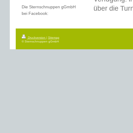
Die Sternschnuppen gGmbH
über die Tur
bei Facebook:
Druckversion
|
Sitemap
© Sternschnuppen gGmbH